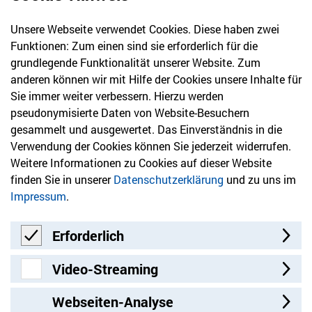
Unsere Webseite verwendet Cookies. Diese haben zwei
030 61 39 04 10
Funktionen: Zum einen sind sie erforderlich für die
info@hvd-bb.de
grundlegende Funktionalität unserer Website. Zum
anderen können wir mit Hilfe der Cookies unsere Inhalte für
Sie immer weiter verbessern. Hierzu werden
Newsletter
pseudonymisierte Daten von Website-Besuchern
gesammelt und ausgewertet. Das Einverständnis in die
Bleiben Sie mit unserem Newsletter auf dem aktuellsten
Verwendung der Cookies können Sie jederzeit widerrufen.
Stand mit Themen, die Sie interessieren.
Weitere Informationen zu Cookies auf dieser Website
finden Sie in unserer
Datenschutzerklärung
und zu uns im
Jetzt anmelden
Impressum
.
Erforderlich
Erforderlich
Video-Streaming
Video-Streaming
Webseiten-Analyse