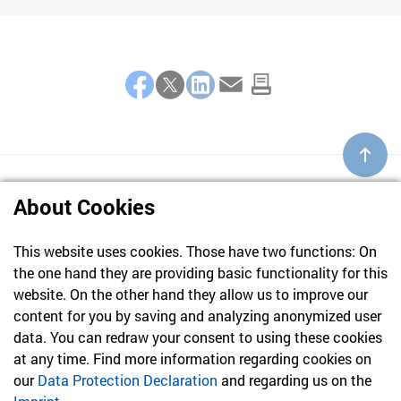
Share
Facebook
Twitter
LinkedIn
E-Mail
About Cookies
This website uses cookies. Those have two functions: On
the one hand they are providing basic functionality for this
website. On the other hand they allow us to improve our
content for you by saving and analyzing anonymized user
data. You can redraw your consent to using these cookies
at any time. Find more information regarding cookies on
030 61 39 04 10
our
Data Protection Declaration
and regarding us on the
info@hvd-bb.de